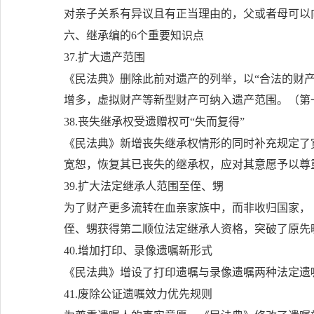
对亲子关系有异议且有正当理由的，父或者母可以
六、继承编的6个重要知识点
37.扩大遗产范围
《民法典》删除此前对遗产的列举，以“合法的财
增多，虚拟财产等新型财产可纳入遗产范围。（第
38.丧失继承权受遗赠权可“失而复得”
《民法典》新增丧失继承权情形的同时补充规定了
宽恕，恢复其已丧失的继承权，应对其意愿予以尊
39.扩大法定继承人范围至侄、甥
为了财产更多流转在血亲家族中，而非收归国家，
侄、甥获得第二顺位法定继承人资格，突破了原先
40.增加打印、录像遗嘱新形式
《民法典》增设了打印遗嘱与录像遗嘱两种法定遗
41.废除公证遗嘱效力优先规则