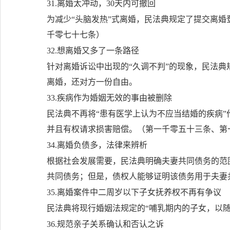
31.离婚太冲动，30天内可撤回
为减少“头脑发热”式离婚，民法典规定了提交离
千零七十七条）
32.想离婚又多了一条路径
针对离婚诉讼中出现的“久调不判”的现象，民法
离婚，还对方一份自由。
33.疾病作为婚姻无效的事由被删除
民法典不再将“患有医学上认为不应当结婚的疾病
并且有权请求损害赔偿。（第一千零五十三条、第
34.离婚负债多，法律来辨析
根据社会发展需要，民法典明确夫妻共同债务的范
共同债务；但是，债权人能够证明该债务用于夫妻
35.离婚案件中二周岁以下子女抚养权不再有争议
民法典将现行婚姻法规定的“哺乳期内的子女，以随
36.规范亲子关系确认和否认之诉