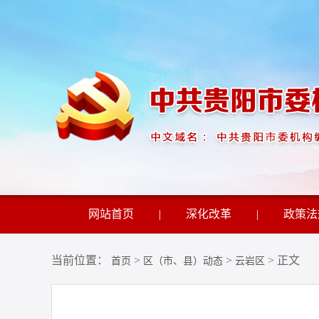
网站首页
|
深化改革
|
政策法
当前位置：
>
>
> 正文
首页
区（市、县）动态
云岩区