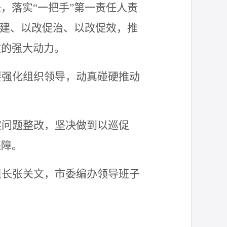
任，落实
“一把手”第一责任人责
促建、以改促治、以改促效，推
效的强大动力。
要强化组织领导，动真碰硬推动
实问题整改
，
坚决做到以巡促
保障。
组长张关文
，市委编办
领导班子