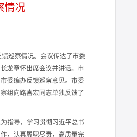
察情况
反馈巡察情况。
会议
传达了市委
部长龙章怀
出席会议并讲话。
市
向
市委编办
反馈巡察
意见
。
市委
巡察组向
路喜宏同志
单独反馈了
想为指导，学习贯彻习近平总书
工作，认真履职尽责
，高质量完