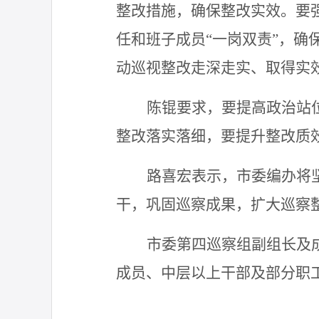
整改措施，确保整改实效。要
任和班子成员“一岗双责”，
动巡视整改走深走实、取得实
陈锟
要求
，
要提高政治站
整改落实落细，要提升整改质
路喜宏
表示，
市委编办将
干
，巩固巡察成果，扩大巡察
市委第
四
巡察组
副组长及
成员
、中层以上干部及部分职