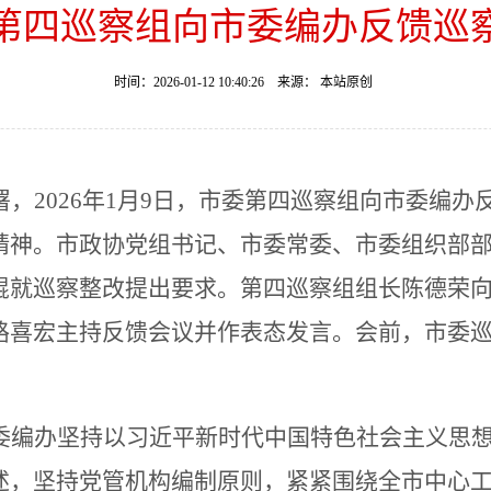
第四巡察组向市委编办反馈巡
时间：2026-01-12 10:40:26 来源： 本站原创
署，
2026
年
1
月
9
日，
市委
第
四
巡察组向
市委编办
精神。
市政协党组书记、
市委常委、
市委
组织部
锟
就巡察整改提出要求
。第
四
巡察组组长
陈德荣
路喜宏
主持
反馈
会议并
作表态发言
。
会前，市委
。
委编办
坚持以习近平新时代中国特色社会主义思
述，坚持党管机构编制原则，紧紧围绕全市中心